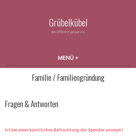
Zum
Inhalt
Grübelkübel
springen
des different people e.V.
MENÜ
+
AUFGEKLAPPT
ZUGEKLAPPT
Familie / Familiengründung
Fragen & Antworten
Ist bei einer künstlichen Befruchtung der Spender anonym?